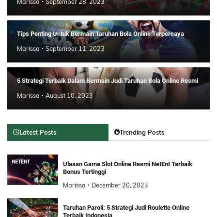
Marissa
September 28, 2023
Tips Penting Untuk Bermain Taruhan Bola Online Terpercaya
Marissa
September 11, 2023
5 Strategi Terbaik Dalam Bermain Judi Taruhan Bola Online Resmi
Marissa
August 10, 2023
Latest Posts
Trending Posts
Ulasan Game Slot Online Resmi NetEnt Terbaik
Bonus Tertinggi
Marissa
December 20, 2023
Taruhan Paroli: 5 Strategi Judi Roulette Online
Terbaik Indonesia