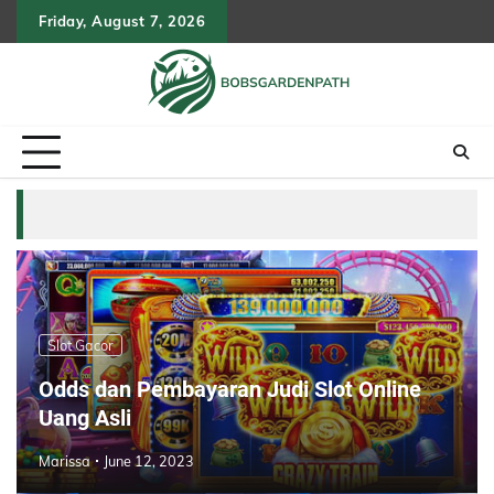
Skip
Friday, August 7, 2026
to
content
Mengapa Jud
Slot Gacor
Odds dan Pembayaran Judi Slot Online
Uang Asli
Marissa
June 12, 2023