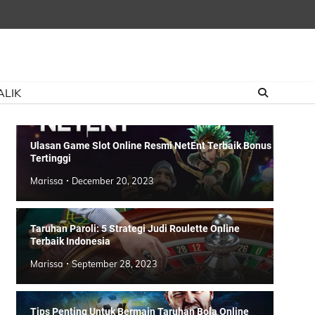
ALIK
Ulasan Game Slot Online Resmi NetEnt Terbaik Bonus
Tertinggi
Marissa
December 20, 2023
Taruhan Paroli: 5 Strategi Judi Roulette Online
Terbaik Indonesia
Marissa
September 28, 2023
Tips Penting Untuk Bermain Taruhan Bola Online