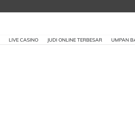
LIVE CASINO
JUDI ONLINE TERBESAR
UMPAN B