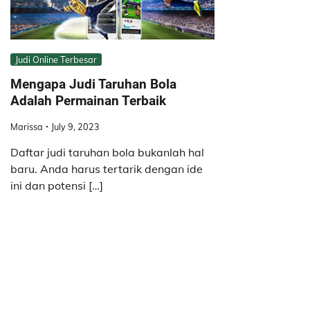
Judi Online Terbesar
Mengapa Judi Taruhan Bola
Adalah Permainan Terbaik
Marissa
July 9, 2023
Daftar judi taruhan bola bukanlah hal
baru. Anda harus tertarik dengan ide
ini dan potensi […]