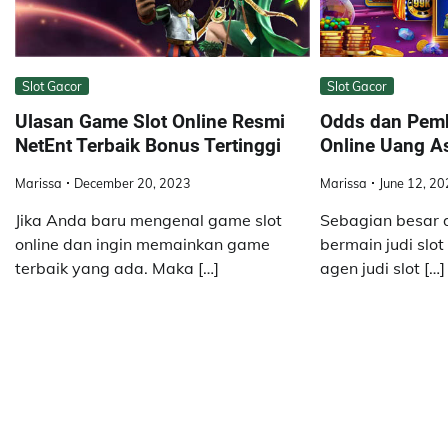
Slot Gacor
Slot Gacor
Ulasan Game Slot Online Resmi
Odds dan Pemb
NetEnt Terbaik Bonus Tertinggi
Online Uang As
Marissa
December 20, 2023
Marissa
June 12, 2
Jika Anda baru mengenal game slot
Sebagian besar d
online dan ingin memainkan game
bermain judi slot 
terbaik yang ada. Maka […]
agen judi slot […]