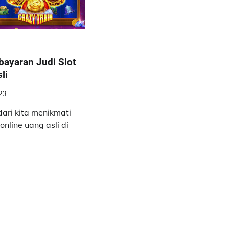
ayaran Judi Slot
li
023
ari kita menikmati
online uang asli di