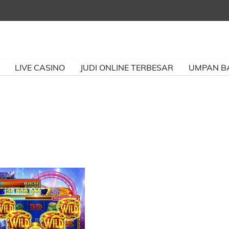
LIVE CASINO
JUDI ONLINE TERBESAR
UMPAN B