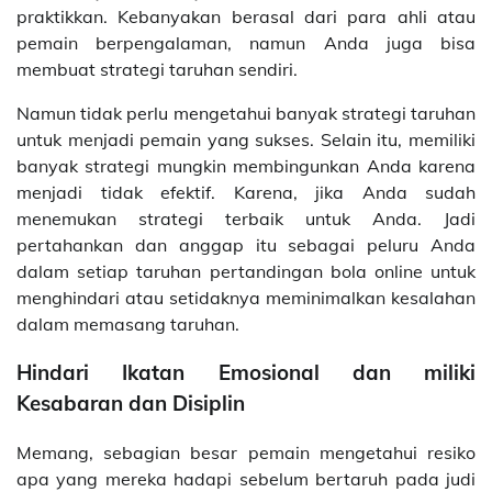
praktikkan. Kebanyakan berasal dari para ahli atau
pemain berpengalaman, namun Anda juga bisa
membuat strategi taruhan sendiri.
Namun tidak perlu mengetahui banyak strategi taruhan
untuk menjadi pemain yang sukses. Selain itu, memiliki
banyak strategi mungkin membingunkan Anda karena
menjadi tidak efektif. Karena, jika Anda sudah
menemukan strategi terbaik untuk Anda. Jadi
pertahankan dan anggap itu sebagai peluru Anda
dalam setiap taruhan pertandingan bola online untuk
menghindari atau setidaknya meminimalkan kesalahan
dalam memasang taruhan.
Hindari Ikatan Emosional dan miliki
Kesabaran dan Disiplin
Memang, sebagian besar pemain mengetahui resiko
apa yang mereka hadapi sebelum bertaruh pada judi