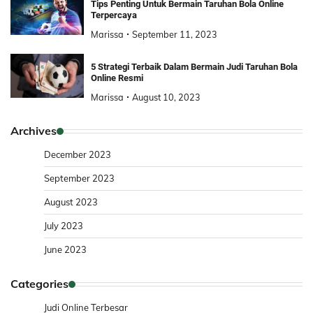
Tips Penting Untuk Bermain Taruhan Bola Online
Terpercaya
Marissa
September 11, 2023
5 Strategi Terbaik Dalam Bermain Judi Taruhan Bola
Online Resmi
Marissa
August 10, 2023
Archives
December 2023
September 2023
August 2023
July 2023
June 2023
Categories
Judi Online Terbesar