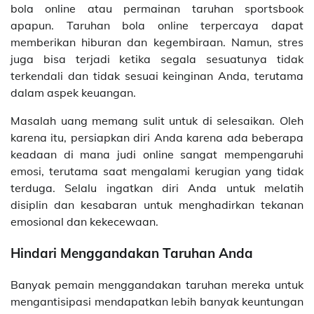
bola online atau permainan taruhan sportsbook
apapun. Taruhan bola online terpercaya dapat
memberikan hiburan dan kegembiraan. Namun, stres
juga bisa terjadi ketika segala sesuatunya tidak
terkendali dan tidak sesuai keinginan Anda, terutama
dalam aspek keuangan.
Masalah uang memang sulit untuk di selesaikan. Oleh
karena itu, persiapkan diri Anda karena ada beberapa
keadaan di mana judi online sangat mempengaruhi
emosi, terutama saat mengalami kerugian yang tidak
terduga. Selalu ingatkan diri Anda untuk melatih
disiplin dan kesabaran untuk menghadirkan tekanan
emosional dan kekecewaan.
Hindari Menggandakan Taruhan Anda
Banyak pemain menggandakan taruhan mereka untuk
mengantisipasi mendapatkan lebih banyak keuntungan