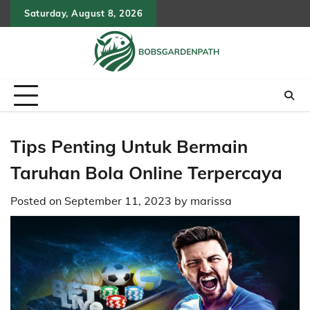
Skip
Saturday, August 8, 2026
to
content
Tips Penting Untuk Bermain
Taruhan Bola Online Terpercaya
Posted on
September 11, 2023
by
marissa