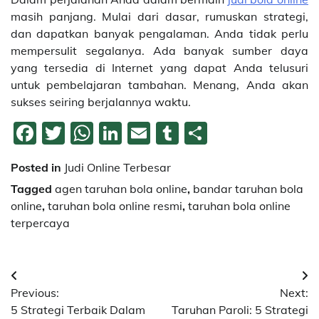
masih panjang. Mulai dari dasar, rumuskan strategi,
dan dapatkan banyak pengalaman. Anda tidak perlu
mempersulit segalanya. Ada banyak sumber daya
yang tersedia di Internet yang dapat Anda telusuri
untuk pembelajaran tambahan. Menang, Anda akan
sukses seiring berjalannya waktu.
Facebook
Twitter
WhatsApp
LinkedIn
Email
Tumblr
Share
Posted in
Judi Online Terbesar
Tagged
agen taruhan bola online
,
bandar taruhan bola
online
,
taruhan bola online resmi
,
taruhan bola online
terpercaya
Post
Previous:
Next:
navigation
5 Strategi Terbaik Dalam
Taruhan Paroli: 5 Strategi