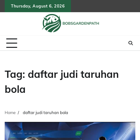
Skip
Thursday, August 6, 2026
to
content
Tag:
daftar judi taruhan
bola
Home
daftar judi taruhan bola